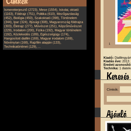
,
,
Ismeretterjesztő (2723)
Mese (1554)
Iskolai, oktató
,
,
,
(1163)
Földrajz (751)
Politika (610)
Mezőgazdaság
,
,
,
(452)
Biológia (450)
Szakoktató (398)
Történelem
,
,
,
(344)
Ipar (324)
Ifjúsági (308)
Magyarország földrajza
,
,
,
(303)
Életrajz (277)
Művészet (251)
Képzőművészet
,
,
,
(229)
Irodalom (200)
Fizika (192)
Magyar történelem
,
,
,
(192)
Közlekedés (189)
Egészségügy (174)
,
,
Hangosított diafilm (169)
Magyar irodalom (169)
,
,
Növénytan (168)
Rajzfilm alapján (133)
1
,
Technikatörténet (129)
...
Kiadó:
Diafilmgyárt
Kiadás éve:
2013
Eredeti azonosító
Technika:
1 diatek
Címkék: