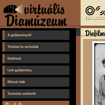
A gyűjteményről
Történet és technikák
Diafilmek
Link gyűjtemény
Rólunk írták
Technikai eszközök