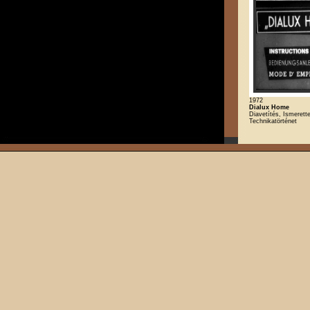
1972
Dialux Home
Diavetítés, Ismerette
Technikatörténet