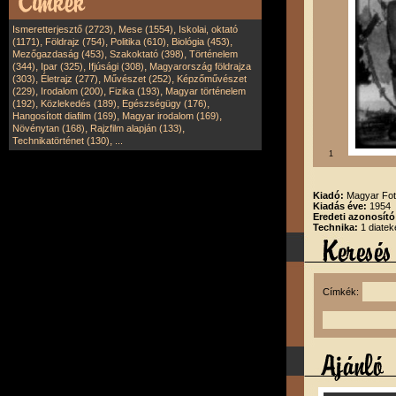
,
,
Ismeretterjesztő (2723)
Mese (1554)
Iskolai, oktató
,
,
,
,
(1171)
Földrajz (754)
Politika (610)
Biológia (453)
,
,
Mezőgazdaság (453)
Szakoktató (398)
Történelem
,
,
,
(344)
Ipar (325)
Ifjúsági (308)
Magyarország földrajza
,
,
,
(303)
Életrajz (277)
Művészet (252)
Képzőművészet
,
,
,
(229)
Irodalom (200)
Fizika (193)
Magyar történelem
,
,
,
(192)
Közlekedés (189)
Egészségügy (176)
,
,
Hangosított diafilm (169)
Magyar irodalom (169)
,
,
Növénytan (168)
Rajzfilm alapján (133)
,
Technikatörténet (130)
...
1
Kiadó:
Magyar Fot
Kiadás éve:
1954
Eredeti azonosító
Technika:
1 diatek
Címkék: