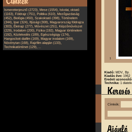
,
,
Ismeretterjesztő (2723)
Mese (1554)
Iskolai, oktató
,
,
,
(1163)
Földrajz (751)
Politika (610)
Mezőgazdaság
,
,
,
(452)
Biológia (450)
Szakoktató (398)
Történelem
,
,
,
(344)
Ipar (324)
Ifjúsági (308)
Magyarország földrajza
,
,
,
(303)
Életrajz (277)
Művészet (251)
Képzőművészet
,
,
,
(229)
Irodalom (200)
Fizika (192)
Magyar történelem
,
,
,
(192)
Közlekedés (189)
Egészségügy (174)
,
,
Hangosított diafilm (169)
Magyar irodalom (169)
,
,
Növénytan (168)
Rajzfilm alapján (133)
,
Technikatörténet (129)
...
1
Kiadó:
MDV., Bp.
Kiadás éve:
1962
Eredeti azonosít
Technika:
1 diatek
Címkék: