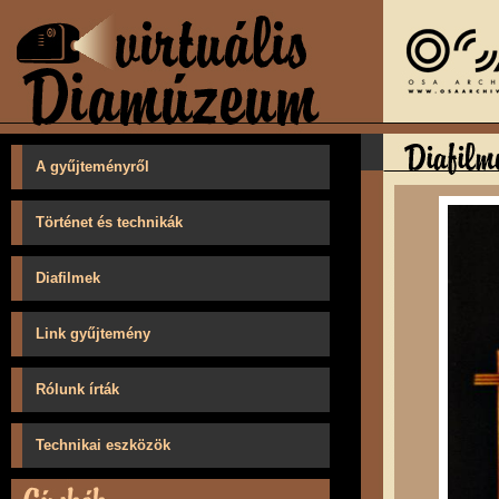
A gyűjteményről
Történet és technikák
Diafilmek
Link gyűjtemény
Rólunk írták
Technikai eszközök