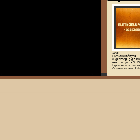
1975
Életkörülmények II.
(Egészségügy) : M
eredményeink 9. 19
Egészségügy, Ismeret
Orvostudomány, Polit