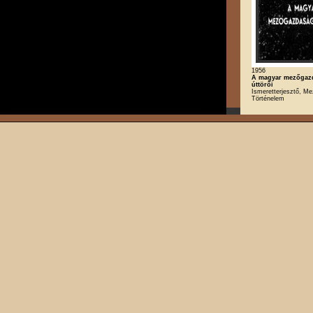
1956
A magyar mezőgaz
úttörői
Ismeretterjesztő, M
Történelem