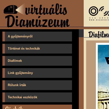
A gyűjteményről
Történet és technikák
Diafilmek
Link gyűjtemény
Rólunk írták
Technikai eszközök