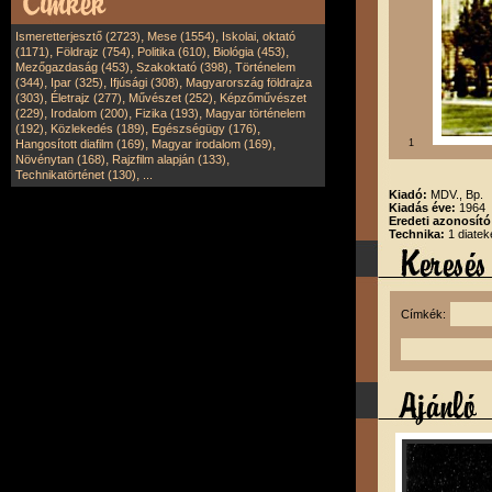
,
,
Ismeretterjesztő (2723)
Mese (1554)
Iskolai, oktató
,
,
,
,
(1171)
Földrajz (754)
Politika (610)
Biológia (453)
,
,
Mezőgazdaság (453)
Szakoktató (398)
Történelem
,
,
,
(344)
Ipar (325)
Ifjúsági (308)
Magyarország földrajza
,
,
,
(303)
Életrajz (277)
Művészet (252)
Képzőművészet
,
,
,
(229)
Irodalom (200)
Fizika (193)
Magyar történelem
,
,
,
(192)
Közlekedés (189)
Egészségügy (176)
,
,
Hangosított diafilm (169)
Magyar irodalom (169)
1
,
,
Növénytan (168)
Rajzfilm alapján (133)
,
Technikatörténet (130)
...
Kiadó:
MDV., Bp.
Kiadás éve:
1964
Eredeti azonosít
Technika:
1 diatek
Címkék: