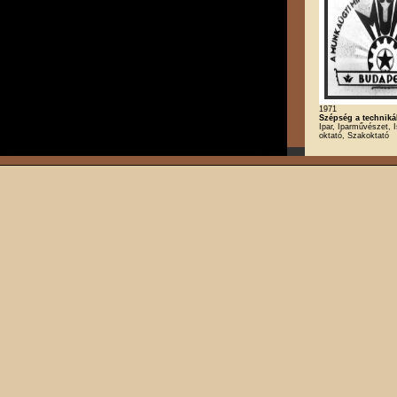
1971
Szépség a techniká
Ipar, Iparművészet, I
oktató, Szakoktató