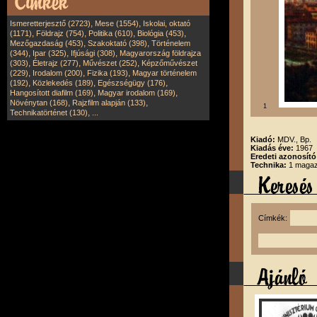
,
,
Ismeretterjesztő (2723)
Mese (1554)
Iskolai, oktató
,
,
,
,
(1171)
Földrajz (754)
Politika (610)
Biológia (453)
,
,
Mezőgazdaság (453)
Szakoktató (398)
Történelem
,
,
,
(344)
Ipar (325)
Ifjúsági (308)
Magyarország földrajza
,
,
,
(303)
Életrajz (277)
Művészet (252)
Képzőművészet
,
,
,
(229)
Irodalom (200)
Fizika (193)
Magyar történelem
,
,
,
(192)
Közlekedés (189)
Egészségügy (176)
,
,
Hangosított diafilm (169)
Magyar irodalom (169)
,
,
Növénytan (168)
Rajzfilm alapján (133)
1
,
Technikatörténet (130)
...
Kiadó:
MDV., Bp.
Kiadás éve:
1967
Eredeti azonosító
Technika:
1 magazi
Címkék: