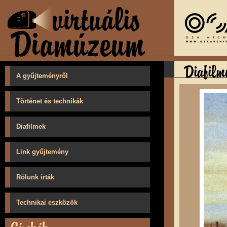
A gyűjteményről
Történet és technikák
Diafilmek
Link gyűjtemény
Rólunk írták
Technikai eszközök