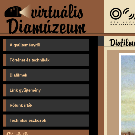
A gyűjteményről
Történet és technikák
Diafilmek
Link gyűjtemény
Rólunk írták
Technikai eszközök