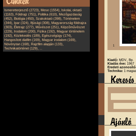
,
,
Ismeretterjesztő (2723)
Mese (1554)
Iskolai, oktató
,
,
,
(1163)
Földrajz (751)
Politika (610)
Mezőgazdaság
,
,
,
(452)
Biológia (450)
Szakoktató (398)
Történelem
,
,
,
(344)
Ipar (324)
Ifjúsági (308)
Magyarország földrajza
,
,
,
(303)
Életrajz (277)
Művészet (251)
Képzőművészet
,
,
,
(229)
Irodalom (200)
Fizika (192)
Magyar történelem
,
,
,
(192)
Közlekedés (189)
Egészségügy (174)
,
,
Hangosított diafilm (169)
Magyar irodalom (169)
,
,
Növénytan (168)
Rajzfilm alapján (133)
1
,
Technikatörténet (129)
...
Kiadó:
MDV., Bp.
Kiadás éve:
1967
Eredeti azonosító
Technika:
1 magazi