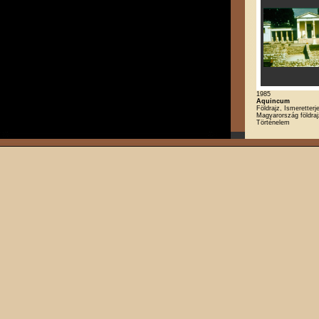
1985
Aquincum
Földrajz, Ismeretterj
Magyarország földraj
Történelem