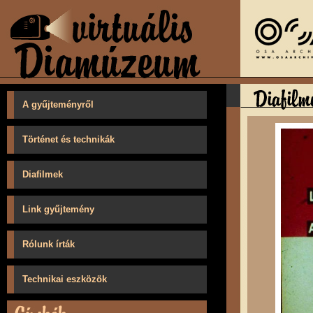
A gyűjteményről
Történet és technikák
Diafilmek
Link gyűjtemény
Rólunk írták
Technikai eszközök