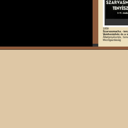
1959
Szarvasmarha - teny
Vemhestehén és a 
Állattenyésztés, Isme
Mezőgazdaság