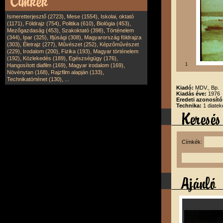
,
,
Ismeretterjesztő (2723)
Mese (1554)
Iskolai, oktató
,
,
,
,
(1171)
Földrajz (754)
Politika (610)
Biológia (453)
,
,
Mezőgazdaság (453)
Szakoktató (398)
Történelem
,
,
,
(344)
Ipar (325)
Ifjúsági (308)
Magyarország földrajza
,
,
,
(303)
Életrajz (277)
Művészet (252)
Képzőművészet
,
,
,
(229)
Irodalom (200)
Fizika (193)
Magyar történelem
,
,
,
(192)
Közlekedés (189)
Egészségügy (176)
,
,
1
Hangosított diafilm (169)
Magyar irodalom (169)
,
,
Növénytan (168)
Rajzfilm alapján (133)
,
Technikatörténet (130)
...
Kiadó:
MDV., Bp.
Kiadás éve:
1976
Eredeti azonosít
Technika:
1 diatek
Címkék: