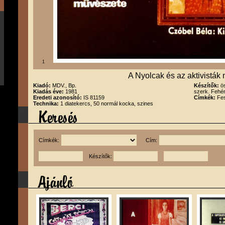
1
A Nyolcak és az aktivisták
Kiadó:
MDV., Bp.
Készítők:
ö
Kiadás éve:
1981
szerk. Fehér
Eredeti azonosító:
IS 81159
Címkék:
Fes
Technika:
1 diatekercs, 50 normál kocka, szines
Címkék:
Cím:
Készítők: