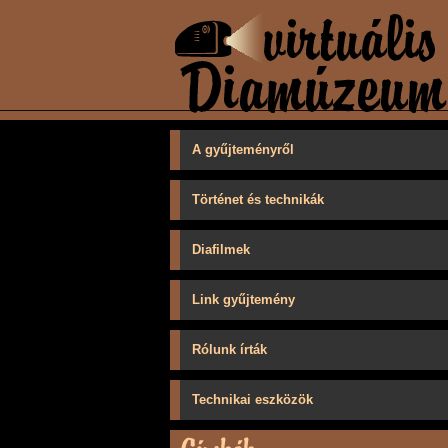
A gyűjteményről
Történet és technikák
Diafilmek
Link gyűjtemény
Rólunk írták
Technikai eszközök