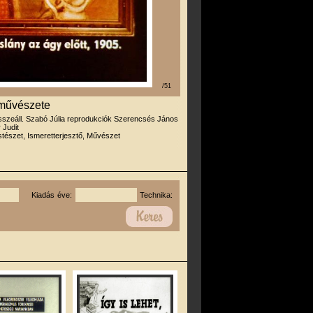
/51
 művészete
sszeáll. Szabó Júlia reprodukciók Szerencsés János
 Judit
tészet, Ismeretterjesztő, Művészet
Kiadás éve:
Technika: