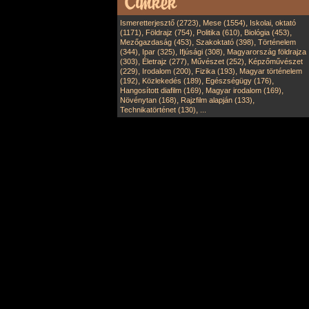
,
,
Ismeretterjesztő (2723)
Mese (1554)
Iskolai, oktató
,
,
,
,
(1171)
Földrajz (754)
Politika (610)
Biológia (453)
,
,
Mezőgazdaság (453)
Szakoktató (398)
Történelem
,
,
,
(344)
Ipar (325)
Ifjúsági (308)
Magyarország földrajza
,
,
,
(303)
Életrajz (277)
Művészet (252)
Képzőművészet
,
,
,
(229)
Irodalom (200)
Fizika (193)
Magyar történelem
,
,
,
(192)
Közlekedés (189)
Egészségügy (176)
,
,
Hangosított diafilm (169)
Magyar irodalom (169)
,
,
Növénytan (168)
Rajzfilm alapján (133)
,
Technikatörténet (130)
...