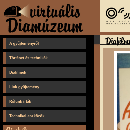
A gyűjteményről
Történet és technikák
Diafilmek
Link gyűjtemény
Rólunk írták
Technikai eszközök