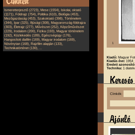
,
,
Ismeretterjesztő (2723)
Mese (1554)
Iskolai, oktató
,
,
,
,
(1171)
Földrajz (754)
Politika (610)
Biológia (453)
,
,
Mezőgazdaság (453)
Szakoktató (398)
Történelem
,
,
,
(344)
Ipar (325)
Ifjúsági (308)
Magyarország földrajza
,
,
,
(303)
Életrajz (277)
Művészet (252)
Képzőművészet
,
,
,
(229)
Irodalom (200)
Fizika (193)
Magyar történelem
,
,
,
(192)
Közlekedés (189)
Egészségügy (176)
,
,
Hangosított diafilm (169)
Magyar irodalom (169)
,
,
1
Növénytan (168)
Rajzfilm alapján (133)
,
Technikatörténet (130)
...
Kiadó:
Magyar Fot
Kiadás éve:
1954
Eredeti azonosító
Technika:
1 diatek
Címkék: