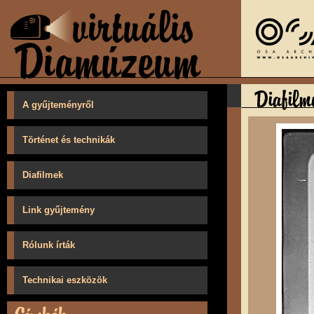
A gyűjteményről
Történet és technikák
Diafilmek
Link gyűjtemény
Rólunk írták
Technikai eszközök