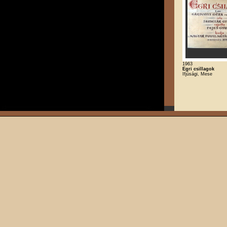
1963
Egri csillagok
Ifjúsági, Mese