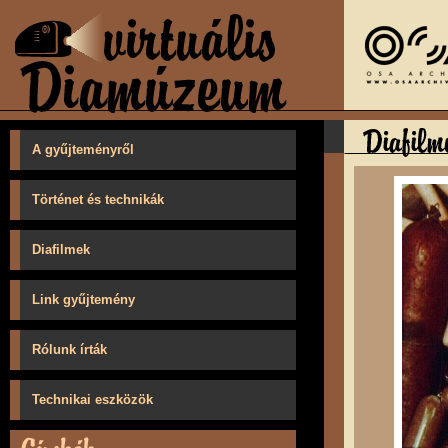
A gyűjteményről
Történet és technikák
Diafilmek
Link gyűjtemény
Rólunk írták
Technikai eszközök