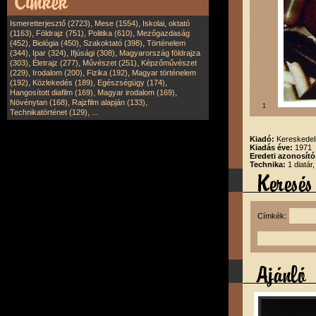
,
,
Ismeretterjesztő (2723)
Mese (1554)
Iskolai, oktató
,
,
,
(1163)
Földrajz (751)
Politika (610)
Mezőgazdaság
,
,
,
(452)
Biológia (450)
Szakoktató (398)
Történelem
,
,
,
(344)
Ipar (324)
Ifjúsági (308)
Magyarország földrajza
,
,
,
(303)
Életrajz (277)
Művészet (251)
Képzőművészet
,
,
,
(229)
Irodalom (200)
Fizika (192)
Magyar történelem
,
,
,
(192)
Közlekedés (189)
Egészségügy (174)
,
,
Hangosított diafilm (169)
Magyar irodalom (169)
,
,
Növénytan (168)
Rajzfilm alapján (133)
1
,
Technikatörténet (129)
...
Kiadó:
Kereskedel
Kiadás éve:
1971
Eredeti azonosító
Technika:
1 diatár
Címkék: