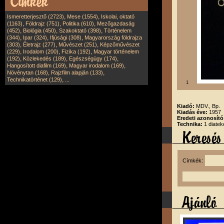
,
,
Ismeretterjesztő (2723)
Mese (1554)
Iskolai, oktató
,
,
,
(1163)
Földrajz (751)
Politika (610)
Mezőgazdaság
,
,
,
(452)
Biológia (450)
Szakoktató (398)
Történelem
,
,
,
(344)
Ipar (324)
Ifjúsági (308)
Magyarország földrajza
,
,
,
(303)
Életrajz (277)
Művészet (251)
Képzőművészet
,
,
,
(229)
Irodalom (200)
Fizika (192)
Magyar történelem
,
,
,
(192)
Közlekedés (189)
Egészségügy (174)
,
,
Hangosított diafilm (169)
Magyar irodalom (169)
,
,
Növénytan (168)
Rajzfilm alapján (133)
,
Technikatörténet (129)
...
1
Kiadó:
MDV., Bp.
Kiadás éve:
1957
Eredeti azonosít
Technika:
1 diatek
Címkék: