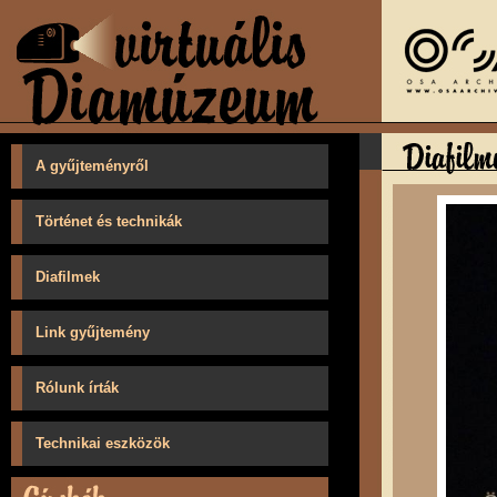
A gyűjteményről
Történet és technikák
Diafilmek
Link gyűjtemény
Rólunk írták
Technikai eszközök