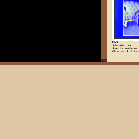
1979
Stíluselemzés II.
Divat, Ismeretterjesz
Művészet, Szakokta