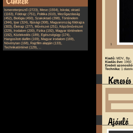
,
,
Ismeretterjesztő (2723)
Mese (1554)
Iskolai, oktató
,
,
,
(1163)
Földrajz (751)
Politika (610)
Mezőgazdaság
,
,
,
(452)
Biológia (450)
Szakoktató (398)
Történelem
,
,
,
(344)
Ipar (324)
Ifjúsági (308)
Magyarország földrajza
,
,
,
(303)
Életrajz (277)
Művészet (251)
Képzőművészet
,
,
,
(229)
Irodalom (200)
Fizika (192)
Magyar történelem
,
,
,
(192)
Közlekedés (189)
Egészségügy (174)
,
,
Hangosított diafilm (169)
Magyar irodalom (169)
,
,
Növénytan (168)
Rajzfilm alapján (133)
1
,
Technikatörténet (129)
...
Kiadó:
MDV., Bp.
Kiadás éve:
1960
Eredeti azonosít
Technika:
1 diatek