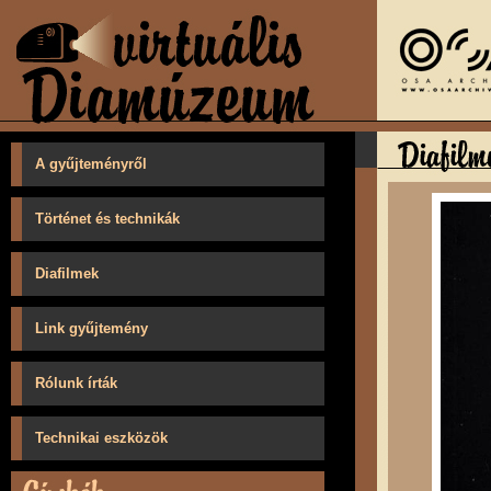
A gyűjteményről
Történet és technikák
Diafilmek
Link gyűjtemény
Rólunk írták
Technikai eszközök