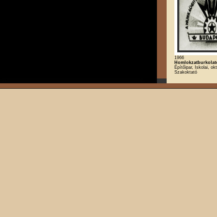
1966
Homlokzatburkolat
Építőipar, Iskolai, ok
Szakoktató