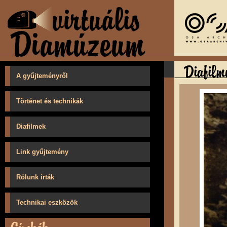
A gyűjteményről
Történet és technikák
Diafilmek
Link gyűjtemény
Rólunk írták
Technikai eszközök