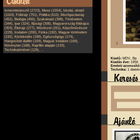
,
,
Ismeretterjesztő (2723)
Mese (1554)
Iskolai, oktató
,
,
,
(1163)
Földrajz (751)
Politika (610)
Mezőgazdaság
,
,
,
(452)
Biológia (450)
Szakoktató (398)
Történelem
,
,
,
(344)
Ipar (324)
Ifjúsági (308)
Magyarország földrajza
,
,
,
(303)
Életrajz (277)
Művészet (251)
Képzőművészet
,
,
,
(229)
Irodalom (200)
Fizika (192)
Magyar történelem
,
,
,
(192)
Közlekedés (189)
Egészségügy (174)
,
,
Hangosított diafilm (169)
Magyar irodalom (169)
1
,
,
Növénytan (168)
Rajzfilm alapján (133)
,
Technikatörténet (129)
...
Kiadó:
MDV., Bp.
Kiadás éve:
1956
Eredeti azonosít
Technika:
1 diatek