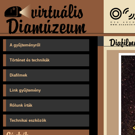
A gyűjteményről
Történet és technikák
Diafilmek
Link gyűjtemény
Rólunk írták
Technikai eszközök