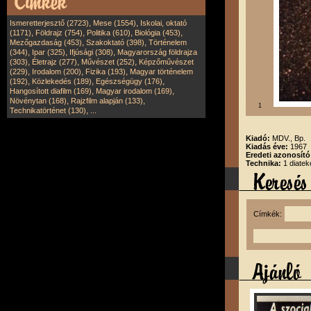
,
,
Ismeretterjesztő (2723)
Mese (1554)
Iskolai, oktató
,
,
,
,
(1171)
Földrajz (754)
Politika (610)
Biológia (453)
,
,
Mezőgazdaság (453)
Szakoktató (398)
Történelem
,
,
,
(344)
Ipar (325)
Ifjúsági (308)
Magyarország földrajza
,
,
,
(303)
Életrajz (277)
Művészet (252)
Képzőművészet
,
,
,
(229)
Irodalom (200)
Fizika (193)
Magyar történelem
,
,
,
(192)
Közlekedés (189)
Egészségügy (176)
,
,
Hangosított diafilm (169)
Magyar irodalom (169)
,
,
Növénytan (168)
Rajzfilm alapján (133)
1
,
Technikatörténet (130)
...
Kiadó:
MDV., Bp.
Kiadás éve:
1967
Eredeti azonosít
Technika:
1 diatek
Címkék: