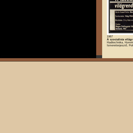
1967
A szocialista világ
Haditechnika, Honvé
Ismeretterjesztő, Poli