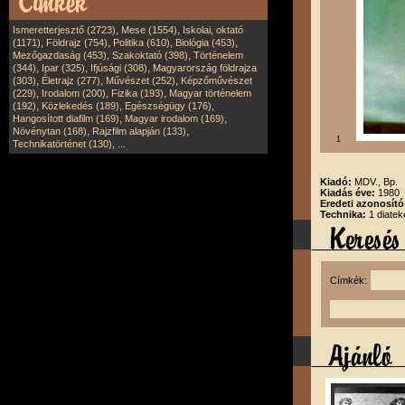
,
,
Ismeretterjesztő (2723)
Mese (1554)
Iskolai, oktató
,
,
,
,
(1171)
Földrajz (754)
Politika (610)
Biológia (453)
,
,
Mezőgazdaság (453)
Szakoktató (398)
Történelem
,
,
,
(344)
Ipar (325)
Ifjúsági (308)
Magyarország földrajza
,
,
,
(303)
Életrajz (277)
Művészet (252)
Képzőművészet
,
,
,
(229)
Irodalom (200)
Fizika (193)
Magyar történelem
,
,
,
(192)
Közlekedés (189)
Egészségügy (176)
,
,
Hangosított diafilm (169)
Magyar irodalom (169)
,
,
Növénytan (168)
Rajzfilm alapján (133)
1
,
Technikatörténet (130)
...
Kiadó:
MDV., Bp.
Kiadás éve:
1980
Eredeti azonosító
Technika:
1 diatek
Címkék: