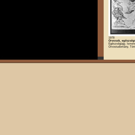
1978
Orvosok, egészség
Egészségügy, Ismeret
Orvostudomány, Tör