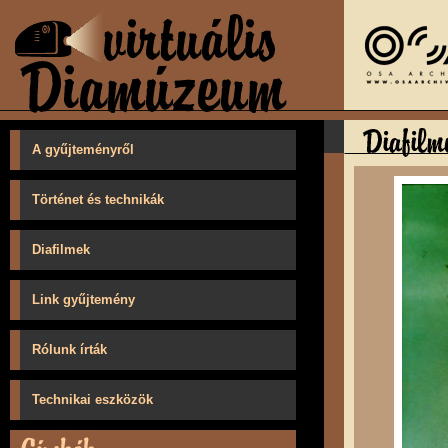
A gyűjteményről
Történet és technikák
Diafilmek
Link gyűjtemény
Rólunk írták
Technikai eszközök