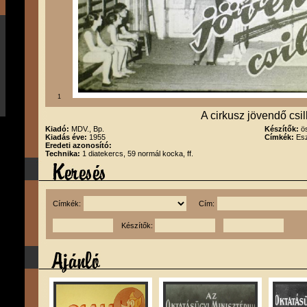
1
A cirkusz jövendő csil
Kiadó:
MDV., Bp.
Készítők:
ö
Kiadás éve:
1955
Címkék:
Esz
Eredeti azonosító:
Technika:
1 diatekercs, 59 normál kocka, ff.
Címkék:
Cím:
Készítők: