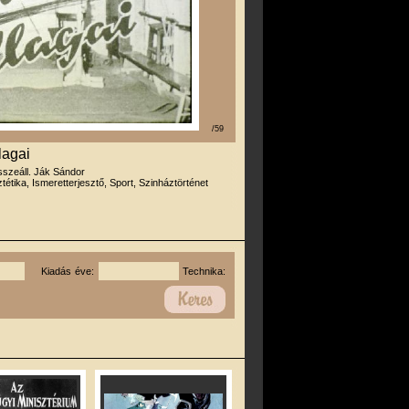
/59
lagai
sszeáll. Ják Sándor
tétika, Ismeretterjesztő, Sport, Szinháztörténet
Kiadás éve:
Technika: