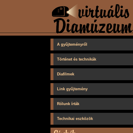
A gyűjteményről
Történet és technikák
Diafilmek
Link gyűjtemény
Rólunk írták
Technikai eszközök