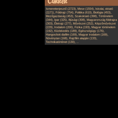
,
,
Ismeretterjesztő (2723)
Mese (1554)
Iskolai, oktató
,
,
,
,
(1171)
Földrajz (754)
Politika (610)
Biológia (453)
,
,
Mezőgazdaság (453)
Szakoktató (398)
Történelem
,
,
,
(344)
Ipar (325)
Ifjúsági (308)
Magyarország földrajza
,
,
,
(303)
Életrajz (277)
Művészet (252)
Képzőművészet
,
,
,
(229)
Irodalom (200)
Fizika (193)
Magyar történelem
,
,
,
(192)
Közlekedés (189)
Egészségügy (176)
,
,
Hangosított diafilm (169)
Magyar irodalom (169)
,
,
Növénytan (168)
Rajzfilm alapján (133)
,
Technikatörténet (130)
...