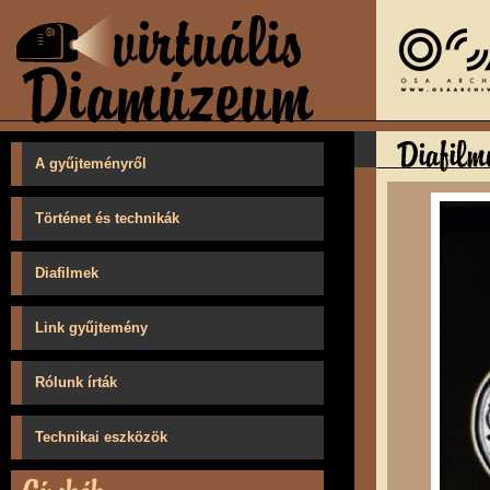
A gyűjteményről
Történet és technikák
Diafilmek
Link gyűjtemény
Rólunk írták
Technikai eszközök