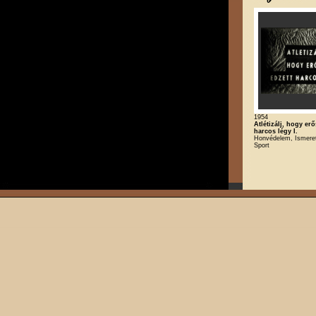
1954
Atlétizálj, hogy erő
harcos légy I.
Honvédelem, Ismeret
Sport