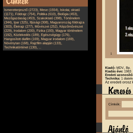
,
,
Ismeretterjesztő (2723)
Mese (1554)
Iskolai, oktató
,
,
,
,
(1171)
Földrajz (754)
Politika (610)
Biológia (453)
,
,
Mezőgazdaság (453)
Szakoktató (398)
Történelem
,
,
,
(344)
Ipar (325)
Ifjúsági (308)
Magyarország földrajza
,
,
,
(303)
Életrajz (277)
Művészet (252)
Képzőművészet
,
,
,
(229)
Irodalom (200)
Fizika (193)
Magyar történelem
,
,
,
(192)
Közlekedés (189)
Egészségügy (176)
,
,
Hangosított diafilm (169)
Magyar irodalom (169)
,
,
Növénytan (168)
Rajzfilm alapján (133)
,
Technikatörténet (130)
...
1
Kiadó:
MDV., Bp.
Kiadás éve:
1983
Eredeti azonosít
Technika:
1 diatek
Az eredeti orosz
Címkék: