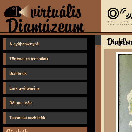
A gyűjteményről
Történet és technikák
Diafilmek
Link gyűjtemény
Rólunk írták
Technikai eszközök