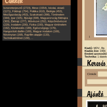
,
,
Ismeretterjesztő (2723)
Mese (1554)
Iskolai, oktató
,
,
,
,
(1171)
Földrajz (754)
Politika (610)
Biológia (453)
,
,
Mezőgazdaság (453)
Szakoktató (398)
Történelem
,
,
,
(344)
Ipar (325)
Ifjúsági (308)
Magyarország földrajza
,
,
,
(303)
Életrajz (277)
Művészet (252)
Képzőművészet
,
,
,
(229)
Irodalom (200)
Fizika (193)
Magyar történelem
,
,
,
(192)
Közlekedés (189)
Egészségügy (176)
,
,
Hangosított diafilm (169)
Magyar irodalom (169)
,
,
Növénytan (168)
Rajzfilm alapján (133)
1
,
Technikatörténet (130)
...
Kiadó:
MDV., Bp.
Kiadás éve:
1966
Eredeti azonosít
Technika:
1 diatek
Címkék: