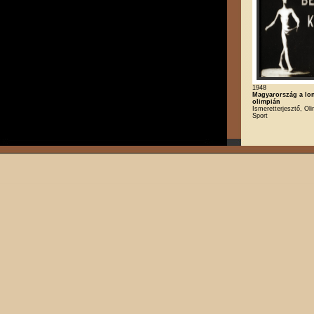
1948
Magyarország a lo
olimpián
Ismeretterjesztő, Oli
Sport