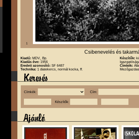
1
Csibenevelés és takarm
Kiadó:
MDV., Bp.
Készítők:
k
Kiadás éve:
1956
Igazgatóság
Eredeti azonosító:
SF 6487
Címkék:
Áll
Technika:
1 diatekercs, normál kocka, ff.
Mezőgazda
Címkék:
Cím:
Készítők: