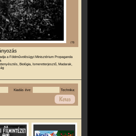
/76
ányozás
iadja a Földművelésügyi Minisztérium Propaganda
a
attenyésztés, Biológia, Ismeretterjesztő, Madarak,
ság
Kiadás éve:
Technika: