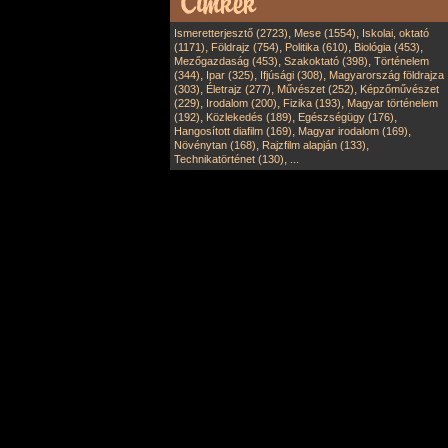
,
,
Ismeretterjesztő (2723)
Mese (1554)
Iskolai, oktató
,
,
,
,
(1171)
Földrajz (754)
Politika (610)
Biológia (453)
,
,
Mezőgazdaság (453)
Szakoktató (398)
Történelem
,
,
,
(344)
Ipar (325)
Ifjúsági (308)
Magyarország földrajza
,
,
,
(303)
Életrajz (277)
Művészet (252)
Képzőművészet
,
,
,
(229)
Irodalom (200)
Fizika (193)
Magyar történelem
,
,
,
(192)
Közlekedés (189)
Egészségügy (176)
,
,
Hangosított diafilm (169)
Magyar irodalom (169)
,
,
Növénytan (168)
Rajzfilm alapján (133)
,
Technikatörténet (130)
...