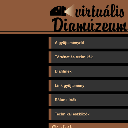
A gyűjteményről
Történet és technikák
Diafilmek
Link gyűjtemény
Rólunk írták
Technikai eszközök