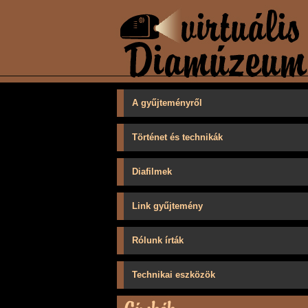
A gyűjteményről
Történet és technikák
Diafilmek
Link gyűjtemény
Rólunk írták
Technikai eszközök