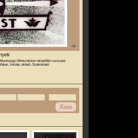
/32
nyek
 Munkaügyi Minisztérium oktatófilm sorozata
tőipar, Iskolai, oktató, Szakoktató