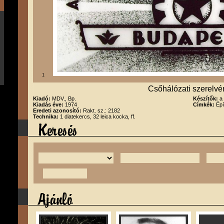
1
Csőhálózati szerelvé
Kiadó:
MDV., Bp.
Készítők:
a
Kiadás éve:
1974
Címkék:
Épí
Eredeti azonosító:
Rakt. sz.: 2182
Technika:
1 diatekercs, 32 leica kocka, ff.