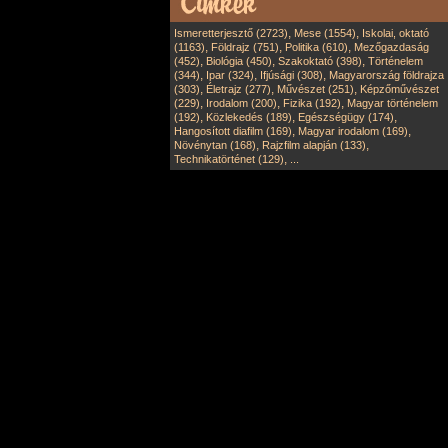
,
,
Ismeretterjesztő (2723)
Mese (1554)
Iskolai, oktató
,
,
,
(1163)
Földrajz (751)
Politika (610)
Mezőgazdaság
,
,
,
(452)
Biológia (450)
Szakoktató (398)
Történelem
,
,
,
(344)
Ipar (324)
Ifjúsági (308)
Magyarország földrajza
,
,
,
(303)
Életrajz (277)
Művészet (251)
Képzőművészet
,
,
,
(229)
Irodalom (200)
Fizika (192)
Magyar történelem
,
,
,
(192)
Közlekedés (189)
Egészségügy (174)
,
,
Hangosított diafilm (169)
Magyar irodalom (169)
,
,
Növénytan (168)
Rajzfilm alapján (133)
,
Technikatörténet (129)
...