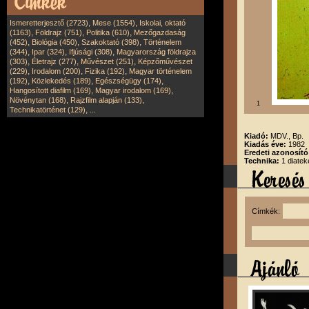
,
,
Ismeretterjesztő (2723)
Mese (1554)
Iskolai, oktató
,
,
,
(1163)
Földrajz (751)
Politika (610)
Mezőgazdaság
,
,
,
(452)
Biológia (450)
Szakoktató (398)
Történelem
,
,
,
(344)
Ipar (324)
Ifjúsági (308)
Magyarország földrajza
,
,
,
(303)
Életrajz (277)
Művészet (251)
Képzőművészet
,
,
,
(229)
Irodalom (200)
Fizika (192)
Magyar történelem
,
,
,
(192)
Közlekedés (189)
Egészségügy (174)
,
,
Hangosított diafilm (169)
Magyar irodalom (169)
,
,
Növénytan (168)
Rajzfilm alapján (133)
1
,
Technikatörténet (129)
...
Kiadó:
MDV., Bp.
Kiadás éve:
1982
Eredeti azonosító
Technika:
1 diatek
Címkék: