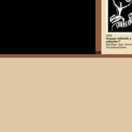
1953
Hogyan működik a 
exkavátor?
Építőipar, Ipar, Ismer
Technikatörténet