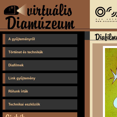
A gyűjteményről
Történet és technikák
Diafilmek
Link gyűjtemény
Rólunk írták
Technikai eszközök