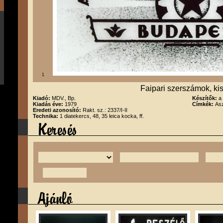
1
Faipari szerszámok, ki
Kiadó:
MDV., Bp.
Készítők:
a
Kiadás éve:
1979
Címkék:
Asz
Eredeti azonosító:
Rakt. sz.: 2337/I-II
Technika:
1 diatekercs, 48, 35 leica kocka, ff.