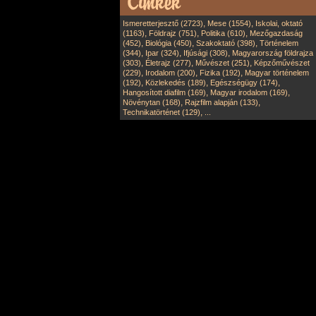
,
,
Ismeretterjesztő (2723)
Mese (1554)
Iskolai, oktató
,
,
,
(1163)
Földrajz (751)
Politika (610)
Mezőgazdaság
,
,
,
(452)
Biológia (450)
Szakoktató (398)
Történelem
,
,
,
(344)
Ipar (324)
Ifjúsági (308)
Magyarország földrajza
,
,
,
(303)
Életrajz (277)
Művészet (251)
Képzőművészet
,
,
,
(229)
Irodalom (200)
Fizika (192)
Magyar történelem
,
,
,
(192)
Közlekedés (189)
Egészségügy (174)
,
,
Hangosított diafilm (169)
Magyar irodalom (169)
,
,
Növénytan (168)
Rajzfilm alapján (133)
,
Technikatörténet (129)
...