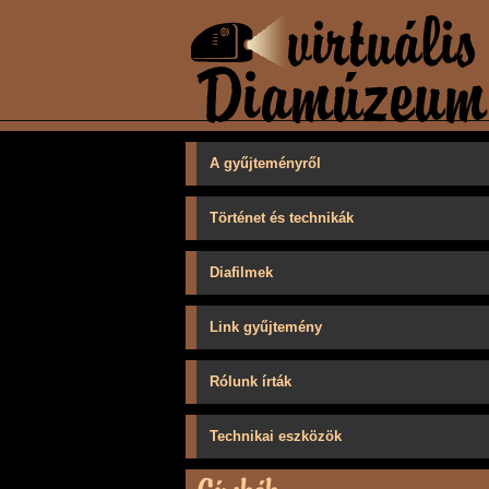
A gyűjteményről
Történet és technikák
Diafilmek
Link gyűjtemény
Rólunk írták
Technikai eszközök