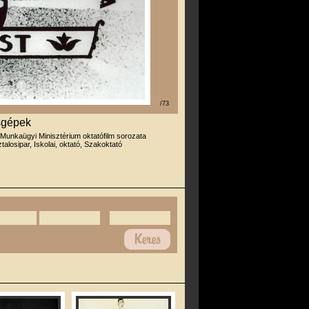
/73
sgépek
 Munkaügyi Minisztérium oktatófilm sorozata
talosipar, Iskolai, oktató, Szakoktató