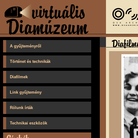
A gyűjteményről
Történet és technikák
Diafilmek
Link gyűjtemény
Rólunk írták
Technikai eszközök