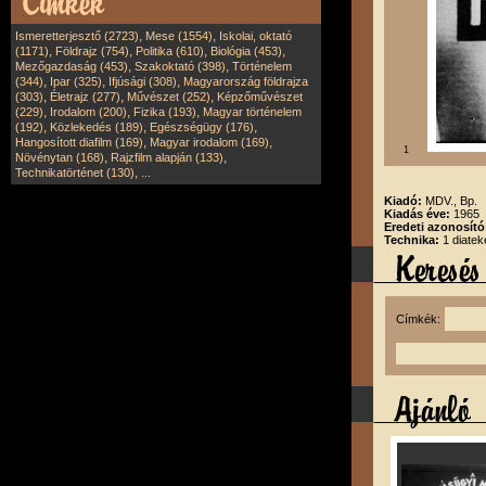
,
,
Ismeretterjesztő (2723)
Mese (1554)
Iskolai, oktató
,
,
,
,
(1171)
Földrajz (754)
Politika (610)
Biológia (453)
,
,
Mezőgazdaság (453)
Szakoktató (398)
Történelem
,
,
,
(344)
Ipar (325)
Ifjúsági (308)
Magyarország földrajza
,
,
,
(303)
Életrajz (277)
Művészet (252)
Képzőművészet
,
,
,
(229)
Irodalom (200)
Fizika (193)
Magyar történelem
,
,
,
(192)
Közlekedés (189)
Egészségügy (176)
,
,
Hangosított diafilm (169)
Magyar irodalom (169)
1
,
,
Növénytan (168)
Rajzfilm alapján (133)
,
Technikatörténet (130)
...
Kiadó:
MDV., Bp.
Kiadás éve:
1965
Eredeti azonosít
Technika:
1 diatek
Címkék: