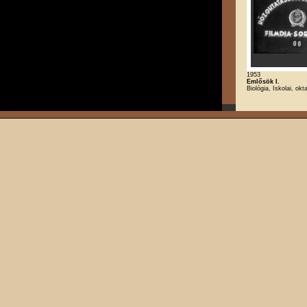
1953
Emlősök I.
Biológia, Iskolai, okt