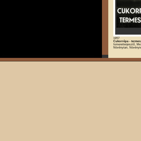
1957
Cukorrépa - termes
Ismeretterjesztő, M
Növénytan, Növényt