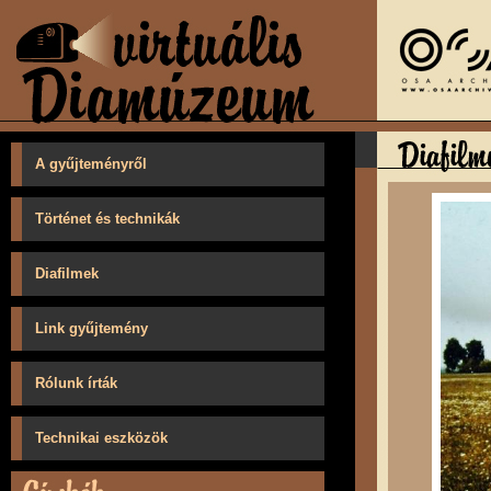
A gyűjteményről
Történet és technikák
Diafilmek
Link gyűjtemény
Rólunk írták
Technikai eszközök