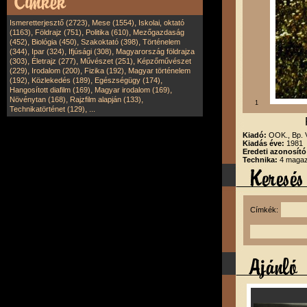
,
,
Ismeretterjesztő (2723)
Mese (1554)
Iskolai, oktató
,
,
,
(1163)
Földrajz (751)
Politika (610)
Mezőgazdaság
,
,
,
(452)
Biológia (450)
Szakoktató (398)
Történelem
,
,
,
(344)
Ipar (324)
Ifjúsági (308)
Magyarország földrajza
,
,
,
(303)
Életrajz (277)
Művészet (251)
Képzőművészet
,
,
,
(229)
Irodalom (200)
Fizika (192)
Magyar történelem
,
,
,
(192)
Közlekedés (189)
Egészségügy (174)
,
,
Hangosított diafilm (169)
Magyar irodalom (169)
,
,
Növénytan (168)
Rajzfilm alapján (133)
1
,
Technikatörténet (129)
...
Kiadó:
OOK., Bp.
Kiadás éve:
1981
Eredeti azonosító
Technika:
4 magazi
Címkék: