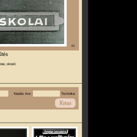
/31
űtés
olai, oktató
Kiadás éve:
Technika: