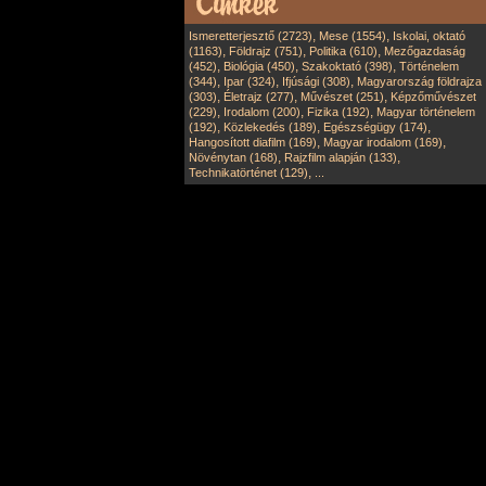
,
,
Ismeretterjesztő (2723)
Mese (1554)
Iskolai, oktató
,
,
,
(1163)
Földrajz (751)
Politika (610)
Mezőgazdaság
,
,
,
(452)
Biológia (450)
Szakoktató (398)
Történelem
,
,
,
(344)
Ipar (324)
Ifjúsági (308)
Magyarország földrajza
,
,
,
(303)
Életrajz (277)
Művészet (251)
Képzőművészet
,
,
,
(229)
Irodalom (200)
Fizika (192)
Magyar történelem
,
,
,
(192)
Közlekedés (189)
Egészségügy (174)
,
,
Hangosított diafilm (169)
Magyar irodalom (169)
,
,
Növénytan (168)
Rajzfilm alapján (133)
,
Technikatörténet (129)
...