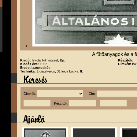
1
A fűtőanyagok és a f
Kiadó:
Iskolai Filmintézet, Bp.
Készítők:
Kiadás éve:
1952
Címkék:
Isk
Eredeti azonosító:
Technika:
1 diatekercs, 31 leica kocka, ff.
Címkék:
Cím:
Készítők: