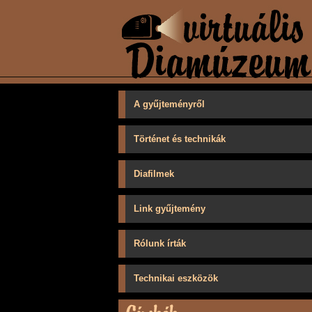
A gyűjteményről
Történet és technikák
Diafilmek
Link gyűjtemény
Rólunk írták
Technikai eszközök