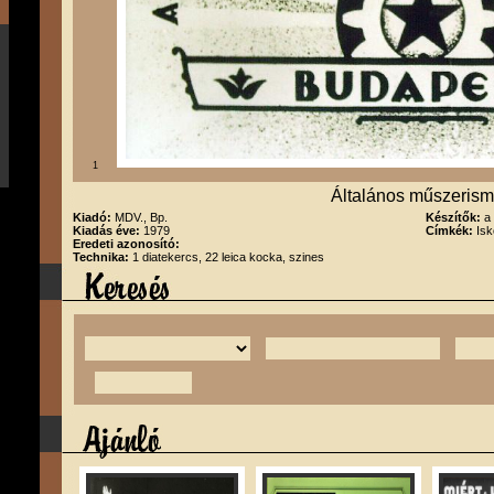
1
Általános műszerism
Kiadó:
MDV., Bp.
Készítők:
a
Kiadás éve:
1979
Címkék:
Isk
Eredeti azonosító:
Technika:
1 diatekercs, 22 leica kocka, szines