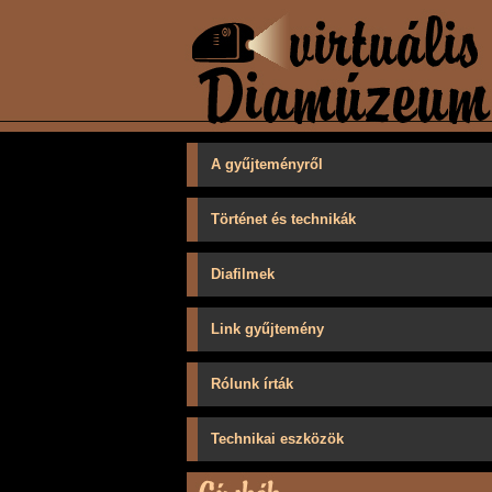
A gyűjteményről
Történet és technikák
Diafilmek
Link gyűjtemény
Rólunk írták
Technikai eszközök