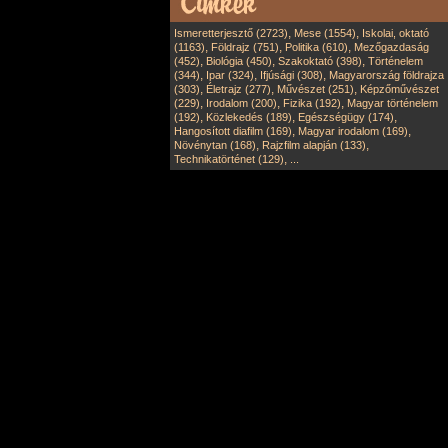
,
,
Ismeretterjesztő (2723)
Mese (1554)
Iskolai, oktató
,
,
,
(1163)
Földrajz (751)
Politika (610)
Mezőgazdaság
,
,
,
(452)
Biológia (450)
Szakoktató (398)
Történelem
,
,
,
(344)
Ipar (324)
Ifjúsági (308)
Magyarország földrajza
,
,
,
(303)
Életrajz (277)
Művészet (251)
Képzőművészet
,
,
,
(229)
Irodalom (200)
Fizika (192)
Magyar történelem
,
,
,
(192)
Közlekedés (189)
Egészségügy (174)
,
,
Hangosított diafilm (169)
Magyar irodalom (169)
,
,
Növénytan (168)
Rajzfilm alapján (133)
,
Technikatörténet (129)
...