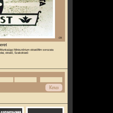
/28
eret
 Munkaügyi Minisztérium oktatófilm sorozata
olai, oktató, Szakoktató