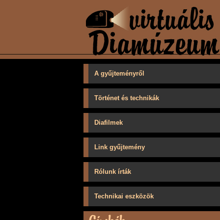
A gyűjteményről
Történet és technikák
Diafilmek
Link gyűjtemény
Rólunk írták
Technikai eszközök