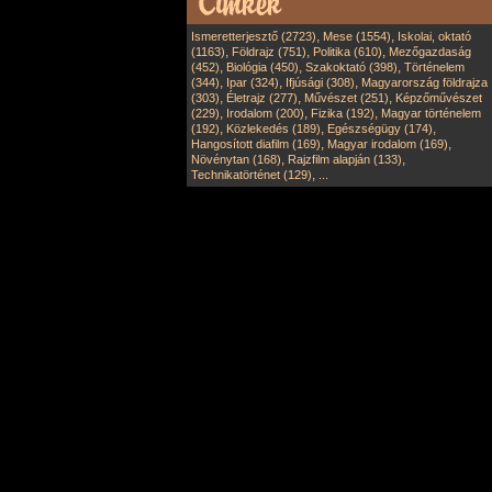
,
,
Ismeretterjesztő (2723)
Mese (1554)
Iskolai, oktató
,
,
,
(1163)
Földrajz (751)
Politika (610)
Mezőgazdaság
,
,
,
(452)
Biológia (450)
Szakoktató (398)
Történelem
,
,
,
(344)
Ipar (324)
Ifjúsági (308)
Magyarország földrajza
,
,
,
(303)
Életrajz (277)
Művészet (251)
Képzőművészet
,
,
,
(229)
Irodalom (200)
Fizika (192)
Magyar történelem
,
,
,
(192)
Közlekedés (189)
Egészségügy (174)
,
,
Hangosított diafilm (169)
Magyar irodalom (169)
,
,
Növénytan (168)
Rajzfilm alapján (133)
,
Technikatörténet (129)
...