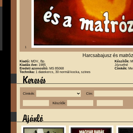
1
Harcsabajusz és matró
Kiadó:
MDV., Bp.
Készítők:
M
Kiadás éve:
1985
Józsefné
Eredeti azonosító:
MS 85068
Címkék:
Me
Technika:
1 diatekercs, 30 normál kocka, szines
Címkék:
Cím:
Készítők: