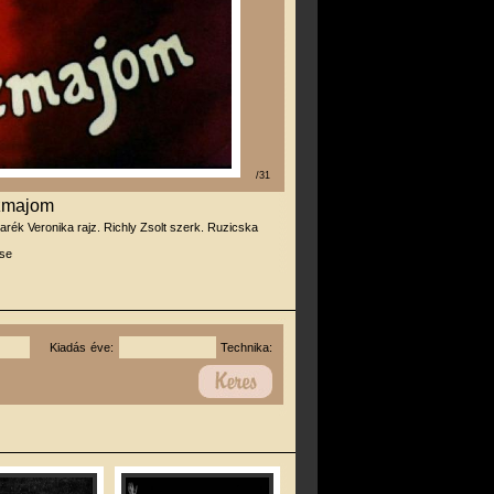
/31
zmajom
arék Veronika rajz. Richly Zsolt szerk. Ruzicska
se
Kiadás éve:
Technika: