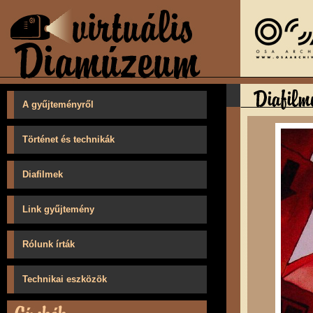
A gyűjteményről
Történet és technikák
Diafilmek
Link gyűjtemény
Rólunk írták
Technikai eszközök