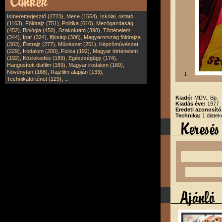
,
,
Ismeretterjesztő (2723)
Mese (1554)
Iskolai, oktató
,
,
,
(1163)
Földrajz (751)
Politika (610)
Mezőgazdaság
,
,
,
(452)
Biológia (450)
Szakoktató (398)
Történelem
,
,
,
(344)
Ipar (324)
Ifjúsági (308)
Magyarország földrajza
,
,
,
(303)
Életrajz (277)
Művészet (251)
Képzőművészet
,
,
,
(229)
Irodalom (200)
Fizika (192)
Magyar történelem
,
,
,
(192)
Közlekedés (189)
Egészségügy (174)
,
,
Hangosított diafilm (169)
Magyar irodalom (169)
,
,
Növénytan (168)
Rajzfilm alapján (133)
1
,
Technikatörténet (129)
...
Kiadó:
MDV., Bp.
Kiadás éve:
1977
Eredeti azonosít
Technika:
1 diatek