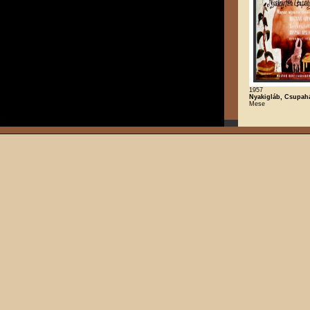
1957
Nyakigláb, Csupahá
Mese