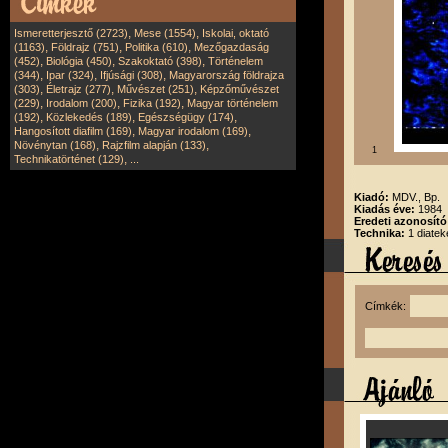
,
,
Ismeretterjesztő (2723)
Mese (1554)
Iskolai, oktató
,
,
,
(1163)
Földrajz (751)
Politika (610)
Mezőgazdaság
,
,
,
(452)
Biológia (450)
Szakoktató (398)
Történelem
,
,
,
(344)
Ipar (324)
Ifjúsági (308)
Magyarország földrajza
,
,
,
(303)
Életrajz (277)
Művészet (251)
Képzőművészet
,
,
,
(229)
Irodalom (200)
Fizika (192)
Magyar történelem
,
,
,
(192)
Közlekedés (189)
Egészségügy (174)
,
,
Hangosított diafilm (169)
Magyar irodalom (169)
,
,
Növénytan (168)
Rajzfilm alapján (133)
1
,
Technikatörténet (129)
...
Kiadó:
MDV., Bp.
Kiadás éve:
1984
Eredeti azonosít
Technika:
1 diatek
Címkék: