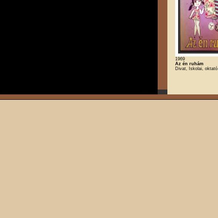
1969
Az én ruhám
Divat, Iskolai, oktat