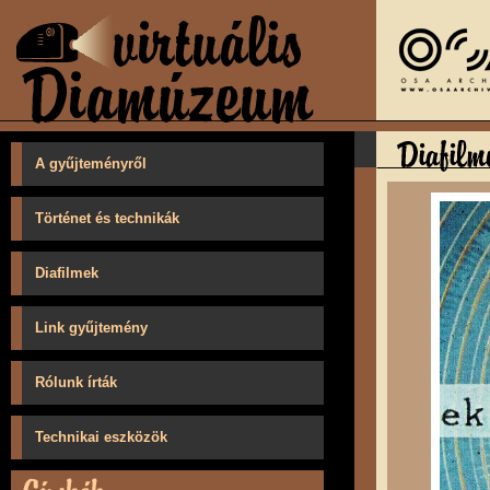
A gyűjteményről
Történet és technikák
Diafilmek
Link gyűjtemény
Rólunk írták
Technikai eszközök