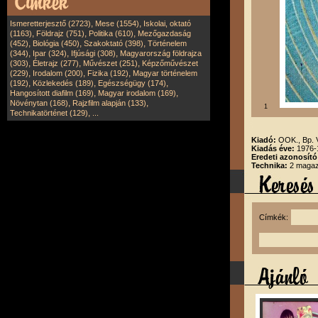
,
,
Ismeretterjesztő (2723)
Mese (1554)
Iskolai, oktató
,
,
,
(1163)
Földrajz (751)
Politika (610)
Mezőgazdaság
,
,
,
(452)
Biológia (450)
Szakoktató (398)
Történelem
,
,
,
(344)
Ipar (324)
Ifjúsági (308)
Magyarország földrajza
,
,
,
(303)
Életrajz (277)
Művészet (251)
Képzőművészet
,
,
,
(229)
Irodalom (200)
Fizika (192)
Magyar történelem
,
,
,
(192)
Közlekedés (189)
Egészségügy (174)
,
,
Hangosított diafilm (169)
Magyar irodalom (169)
,
,
Növénytan (168)
Rajzfilm alapján (133)
1
,
Technikatörténet (129)
...
Kiadó:
OOK., Bp.
Kiadás éve:
1976-
Eredeti azonosító
Technika:
2 magazi
Címkék: