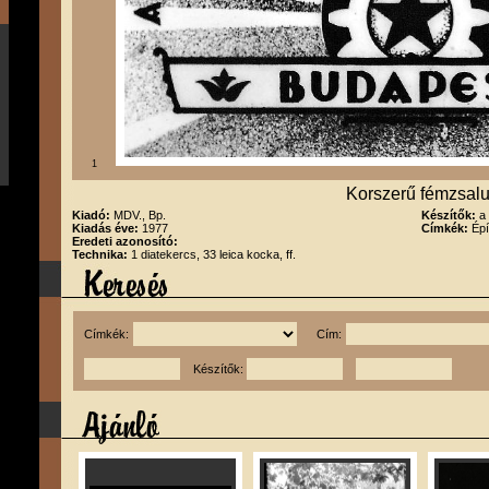
1
Korszerű fémzsal
Kiadó:
MDV., Bp.
Készítők:
a
Kiadás éve:
1977
Címkék:
Épí
Eredeti azonosító:
Technika:
1 diatekercs, 33 leica kocka, ff.
Címkék:
Cím:
Készítők: