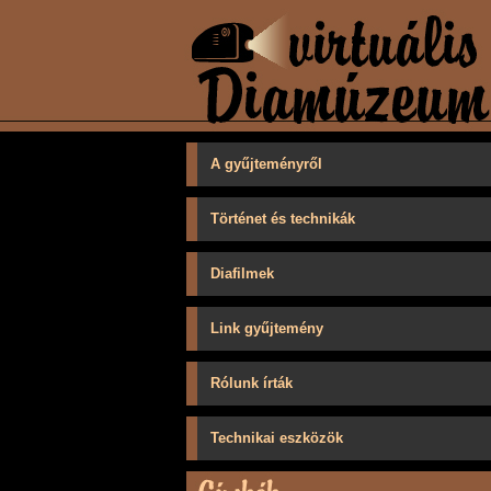
A gyűjteményről
Történet és technikák
Diafilmek
Link gyűjtemény
Rólunk írták
Technikai eszközök