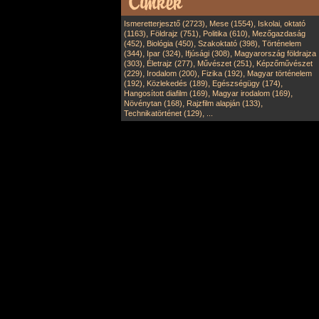
,
,
Ismeretterjesztő (2723)
Mese (1554)
Iskolai, oktató
,
,
,
(1163)
Földrajz (751)
Politika (610)
Mezőgazdaság
,
,
,
(452)
Biológia (450)
Szakoktató (398)
Történelem
,
,
,
(344)
Ipar (324)
Ifjúsági (308)
Magyarország földrajza
,
,
,
(303)
Életrajz (277)
Művészet (251)
Képzőművészet
,
,
,
(229)
Irodalom (200)
Fizika (192)
Magyar történelem
,
,
,
(192)
Közlekedés (189)
Egészségügy (174)
,
,
Hangosított diafilm (169)
Magyar irodalom (169)
,
,
Növénytan (168)
Rajzfilm alapján (133)
,
Technikatörténet (129)
...