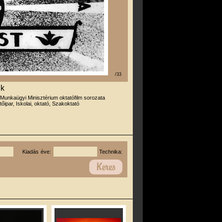
/33
uk
 Munkaügyi Minisztérium oktatófilm sorozata
tőipar, Iskolai, oktató, Szakoktató
Kiadás éve:
Technika: