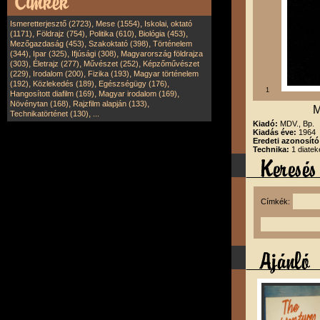
,
,
Ismeretterjesztő (2723)
Mese (1554)
Iskolai, oktató
,
,
,
,
(1171)
Földrajz (754)
Politika (610)
Biológia (453)
,
,
Mezőgazdaság (453)
Szakoktató (398)
Történelem
,
,
,
(344)
Ipar (325)
Ifjúsági (308)
Magyarország földrajza
,
,
,
(303)
Életrajz (277)
Művészet (252)
Képzőművészet
,
,
,
(229)
Irodalom (200)
Fizika (193)
Magyar történelem
,
,
,
(192)
Közlekedés (189)
Egészségügy (176)
1
,
,
Hangosított diafilm (169)
Magyar irodalom (169)
,
,
Növénytan (168)
Rajzfilm alapján (133)
M
,
Technikatörténet (130)
...
Kiadó:
MDV., Bp.
Kiadás éve:
1964
Eredeti azonosít
Technika:
1 diatek
Címkék: