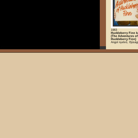
1983
Huckleberry Finn k
(The Adventures of
Huckleberry Finn)
Angol nyelvű, Ifjúsá