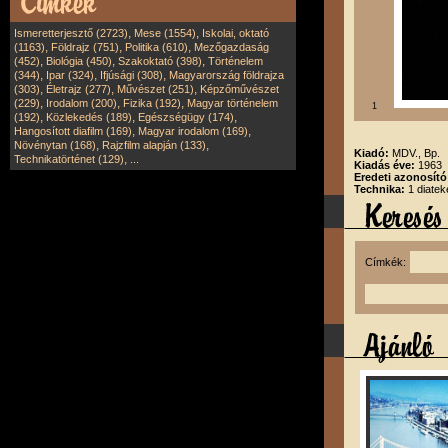
,
,
Ismeretterjesztő (2723)
Mese (1554)
Iskolai, oktató
,
,
,
(1163)
Földrajz (751)
Politika (610)
Mezőgazdaság
,
,
,
(452)
Biológia (450)
Szakoktató (398)
Történelem
,
,
,
(344)
Ipar (324)
Ifjúsági (308)
Magyarország földrajza
,
,
,
(303)
Életrajz (277)
Művészet (251)
Képzőművészet
,
,
,
(229)
Irodalom (200)
Fizika (192)
Magyar történelem
1
,
,
,
(192)
Közlekedés (189)
Egészségügy (174)
,
,
Hangosított diafilm (169)
Magyar irodalom (169)
,
,
Növénytan (168)
Rajzfilm alapján (133)
Kiadó:
MDV., Bp.
,
Technikatörténet (129)
...
Kiadás éve:
1963
Eredeti azonosít
Technika:
1 diatek
Címkék: