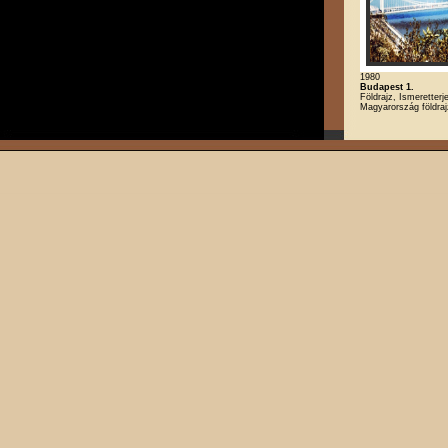
1980
Budapest 1.
Földrajz, Ismeretterj
Magyarország földra