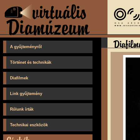
A gyűjteményről
Történet és technikák
Diafilmek
Link gyűjtemény
Rólunk írták
Technikai eszközök