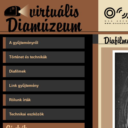
A gyűjteményről
Történet és technikák
Diafilmek
Link gyűjtemény
Rólunk írták
Technikai eszközök