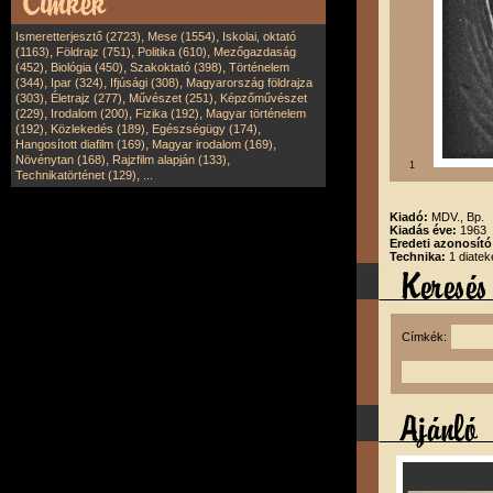
,
,
Ismeretterjesztő (2723)
Mese (1554)
Iskolai, oktató
,
,
,
(1163)
Földrajz (751)
Politika (610)
Mezőgazdaság
,
,
,
(452)
Biológia (450)
Szakoktató (398)
Történelem
,
,
,
(344)
Ipar (324)
Ifjúsági (308)
Magyarország földrajza
,
,
,
(303)
Életrajz (277)
Művészet (251)
Képzőművészet
,
,
,
(229)
Irodalom (200)
Fizika (192)
Magyar történelem
,
,
,
(192)
Közlekedés (189)
Egészségügy (174)
,
,
Hangosított diafilm (169)
Magyar irodalom (169)
,
,
Növénytan (168)
Rajzfilm alapján (133)
1
,
Technikatörténet (129)
...
Kiadó:
MDV., Bp.
Kiadás éve:
1963
Eredeti azonosít
Technika:
1 diatek
Címkék: