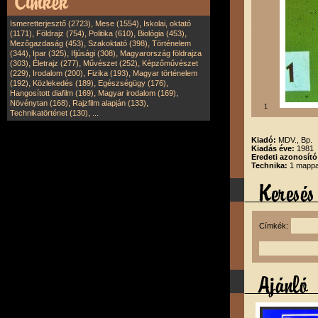
,
,
Ismeretterjesztő (2723)
Mese (1554)
Iskolai, oktató
,
,
,
,
(1171)
Földrajz (754)
Politika (610)
Biológia (453)
,
,
Mezőgazdaság (453)
Szakoktató (398)
Történelem
,
,
,
(344)
Ipar (325)
Ifjúsági (308)
Magyarország földrajza
,
,
,
(303)
Életrajz (277)
Művészet (252)
Képzőművészet
,
,
,
(229)
Irodalom (200)
Fizika (193)
Magyar történelem
,
,
,
(192)
Közlekedés (189)
Egészségügy (176)
,
,
Hangosított diafilm (169)
Magyar irodalom (169)
,
,
Növénytan (168)
Rajzfilm alapján (133)
1
,
Technikatörténet (130)
...
Kiadó:
MDV., Bp.
Kiadás éve:
1981
Eredeti azonosító
Technika:
1 mappa
Címkék: