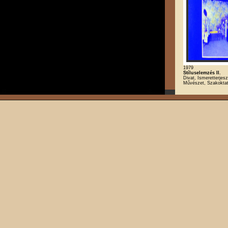
1979
Stíluselemzés II.
Divat, Ismeretterjesz
Művészet, Szakokta