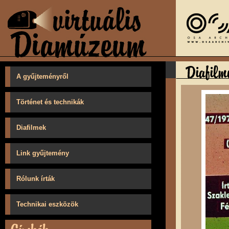
A gyűjteményről
Történet és technikák
Diafilmek
Link gyűjtemény
Rólunk írták
Technikai eszközök