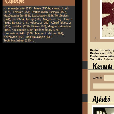
,
,
Ismeretterjesztő (2723)
Mese (1554)
Iskolai, oktató
,
,
,
,
(1171)
Földrajz (754)
Politika (610)
Biológia (453)
,
,
Mezőgazdaság (453)
Szakoktató (398)
Történelem
,
,
,
(344)
Ipar (325)
Ifjúsági (308)
Magyarország földrajza
,
,
,
(303)
Életrajz (277)
Művészet (252)
Képzőművészet
,
,
,
(229)
Irodalom (200)
Fizika (193)
Magyar történelem
,
,
,
(192)
Közlekedés (189)
Egészségügy (176)
,
,
Hangosított diafilm (169)
Magyar irodalom (169)
,
,
Növénytan (168)
Rajzfilm alapján (133)
1
,
Technikatörténet (130)
...
Kiadó:
Kossuth, B
Kiadás éve:
1977
Eredeti azonosító
Technika:
1 diatár
Címkék: