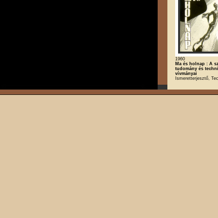
1960
Ma és holnap : A s
tudomány és techn
vívmányai
Ismeretterjesztő, Te