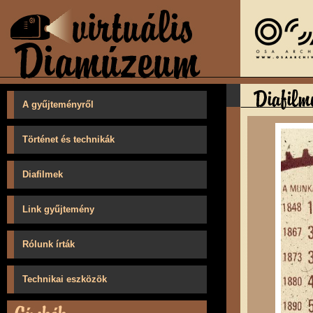
A gyűjteményről
Történet és technikák
Diafilmek
Link gyűjtemény
Rólunk írták
Technikai eszközök