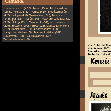
,
,
Ismeretterjesztő (2723)
Mese (1554)
Iskolai, oktató
,
,
,
(1163)
Földrajz (751)
Politika (610)
Mezőgazdaság
,
,
,
(452)
Biológia (450)
Szakoktató (398)
Történelem
,
,
,
(344)
Ipar (324)
Ifjúsági (308)
Magyarország földrajza
,
,
,
(303)
Életrajz (277)
Művészet (251)
Képzőművészet
,
,
,
(229)
Irodalom (200)
Fizika (192)
Magyar történelem
,
,
,
(192)
Közlekedés (189)
Egészségügy (174)
,
,
Hangosított diafilm (169)
Magyar irodalom (169)
1
,
,
Növénytan (168)
Rajzfilm alapján (133)
,
Technikatörténet (129)
...
Kiadó:
Iskolai Film
Kiadás éve:
1952
Eredeti azonosító
Technika:
1 diatek