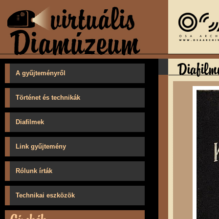
A gyűjteményről
Történet és technikák
Diafilmek
Link gyűjtemény
Rólunk írták
Technikai eszközök