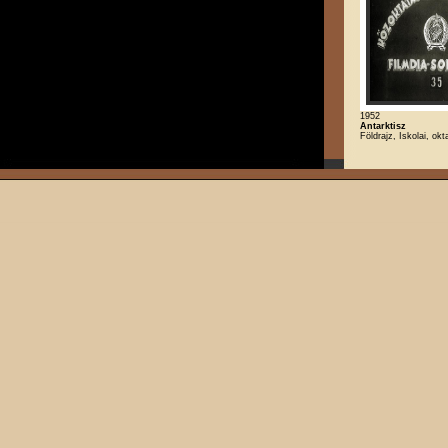
1952
Antarktisz
Földrajz, Iskolai, okt