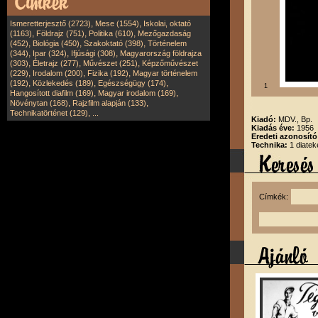
,
,
Ismeretterjesztő (2723)
Mese (1554)
Iskolai, oktató
,
,
,
(1163)
Földrajz (751)
Politika (610)
Mezőgazdaság
,
,
,
(452)
Biológia (450)
Szakoktató (398)
Történelem
,
,
,
(344)
Ipar (324)
Ifjúsági (308)
Magyarország földrajza
,
,
,
(303)
Életrajz (277)
Művészet (251)
Képzőművészet
,
,
,
(229)
Irodalom (200)
Fizika (192)
Magyar történelem
,
,
,
(192)
Közlekedés (189)
Egészségügy (174)
1
,
,
Hangosított diafilm (169)
Magyar irodalom (169)
,
,
Növénytan (168)
Rajzfilm alapján (133)
,
Technikatörténet (129)
...
Kiadó:
MDV., Bp.
Kiadás éve:
1956
Eredeti azonosít
Technika:
1 diatek
Címkék: