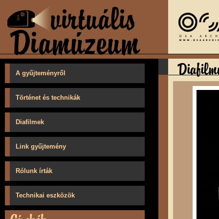
A gyűjteményről
Történet és technikák
Diafilmek
Link gyűjtemény
Rólunk írták
Technikai eszközök