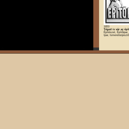
1953
Téged is vár az épí
Építészet, Építőipar
Ipar, Ismeretterjeszt