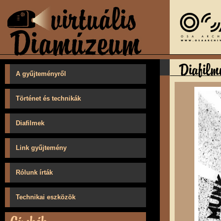
A gyűjteményről
Történet és technikák
Diafilmek
Link gyűjtemény
Rólunk írták
Technikai eszközök