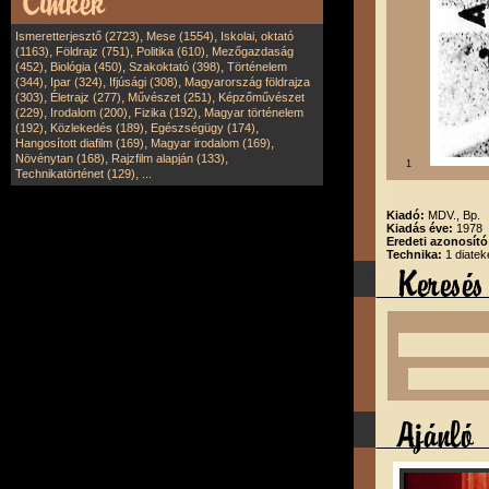
,
,
Ismeretterjesztő (2723)
Mese (1554)
Iskolai, oktató
,
,
,
(1163)
Földrajz (751)
Politika (610)
Mezőgazdaság
,
,
,
(452)
Biológia (450)
Szakoktató (398)
Történelem
,
,
,
(344)
Ipar (324)
Ifjúsági (308)
Magyarország földrajza
,
,
,
(303)
Életrajz (277)
Művészet (251)
Képzőművészet
,
,
,
(229)
Irodalom (200)
Fizika (192)
Magyar történelem
,
,
,
(192)
Közlekedés (189)
Egészségügy (174)
,
,
Hangosított diafilm (169)
Magyar irodalom (169)
,
,
Növénytan (168)
Rajzfilm alapján (133)
1
,
Technikatörténet (129)
...
Kiadó:
MDV., Bp.
Kiadás éve:
1978
Eredeti azonosít
Technika:
1 diatek