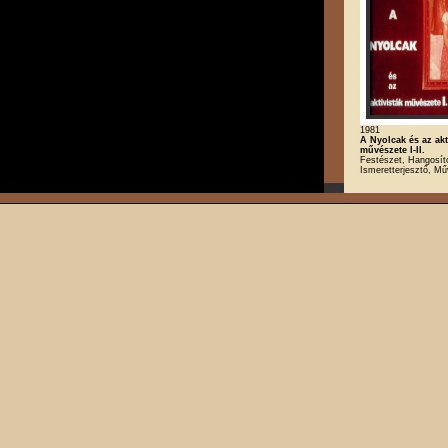
1981
A Nyolcak és az akt
művészete I-II.
Festészet, Hangosíto
Ismeretterjesztő, M