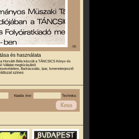
/30
tása és használata
rta Horváth Béla készült a TÁNCSICS Könyv-és
dó Vállalat megbízásából
esetvédelem, Barkácsolás, Ipar, Ismeretterjesztő
változat színes
Kiadás éve:
Technika: