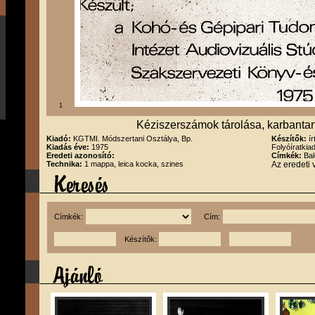
1
Kéziszerszámok tárolása, karbantar
Kiadó:
KGTMI. Módszertani Osztálya, Bp.
Készítők:
í
Kiadás éve:
1975
Folyóíratkia
Eredeti azonosító:
Címkék:
Bal
Technika:
1 mappa, leica kocka, szines
Az eredeti 
Címkék:
Cím:
Készítők: