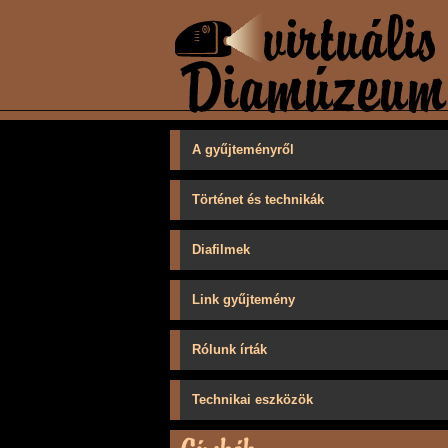
A gyűjteményről
Történet és technikák
Diafilmek
Link gyűjtemény
Rólunk írták
Technikai eszközök