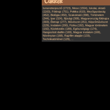
,
,
Ismeretterjesztő (2723)
Mese (1554)
Iskolai, oktató
,
,
,
(1163)
Földrajz (751)
Politika (610)
Mezőgazdaság
,
,
,
(452)
Biológia (450)
Szakoktató (398)
Történelem
,
,
,
(344)
Ipar (324)
Ifjúsági (308)
Magyarország földrajza
,
,
,
(303)
Életrajz (277)
Művészet (251)
Képzőművészet
,
,
,
(229)
Irodalom (200)
Fizika (192)
Magyar történelem
,
,
,
(192)
Közlekedés (189)
Egészségügy (174)
,
,
Hangosított diafilm (169)
Magyar irodalom (169)
,
,
Növénytan (168)
Rajzfilm alapján (133)
,
Technikatörténet (129)
...