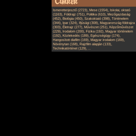
,
,
Ismeretterjesztő (2723)
Mese (1554)
Iskolai, oktató
,
,
,
(1163)
Földrajz (751)
Politika (610)
Mezőgazdaság
,
,
,
(452)
Biológia (450)
Szakoktató (398)
Történelem
,
,
,
(344)
Ipar (324)
Ifjúsági (308)
Magyarország földrajza
,
,
,
(303)
Életrajz (277)
Művészet (251)
Képzőművészet
,
,
,
(229)
Irodalom (200)
Fizika (192)
Magyar történelem
,
,
,
(192)
Közlekedés (189)
Egészségügy (174)
,
,
Hangosított diafilm (169)
Magyar irodalom (169)
,
,
Növénytan (168)
Rajzfilm alapján (133)
,
Technikatörténet (129)
...