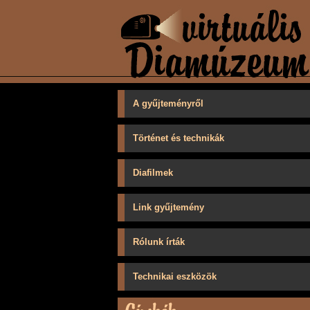
A gyűjteményről
Történet és technikák
Diafilmek
Link gyűjtemény
Rólunk írták
Technikai eszközök