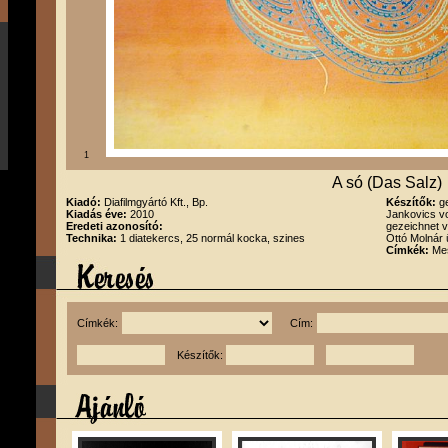
1
A só (Das Salz)
Kiadó:
Diafilmgyártó Kft., Bp.
Készítők:
g
Kiadás éve:
2010
Jankovics v
Eredeti azonosító:
gezeichnet v
Technika:
1 diatekercs, 25 normál kocka, szines
Ottó Molnár
Címkék:
Mes
Címkék:
Cím:
Készítők: