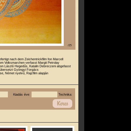
/25
efertigt nach dem Zeichentrickfilm fon Marcell
om Volksmarchen verfasst Margit Petrolay
on László Hegedűs, Katalin Debreczeni abgefasst
 übersetzt Gyöngyi Forgács
e, Német nyelvű, Rajzfilm alapján
Kiadás éve:
Technika: