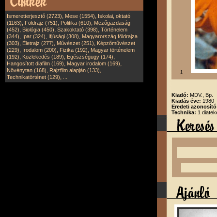
,
,
Ismeretterjesztő (2723)
Mese (1554)
Iskolai, oktató
,
,
,
(1163)
Földrajz (751)
Politika (610)
Mezőgazdaság
,
,
,
(452)
Biológia (450)
Szakoktató (398)
Történelem
,
,
,
(344)
Ipar (324)
Ifjúsági (308)
Magyarország földrajza
,
,
,
(303)
Életrajz (277)
Művészet (251)
Képzőművészet
,
,
,
(229)
Irodalom (200)
Fizika (192)
Magyar történelem
,
,
,
(192)
Közlekedés (189)
Egészségügy (174)
,
,
Hangosított diafilm (169)
Magyar irodalom (169)
,
,
Növénytan (168)
Rajzfilm alapján (133)
1
,
Technikatörténet (129)
...
Kiadó:
MDV., Bp.
Kiadás éve:
1980
Eredeti azonosít
Technika:
1 diatek