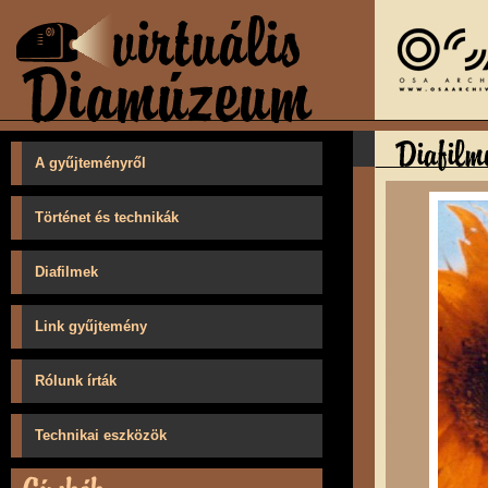
A gyűjteményről
Történet és technikák
Diafilmek
Link gyűjtemény
Rólunk írták
Technikai eszközök