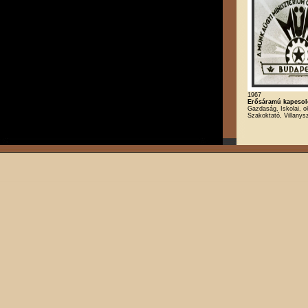
1967
Erősáramú kapcsol
Gazdaság, Iskolai, o
Szakoktató, Villanys