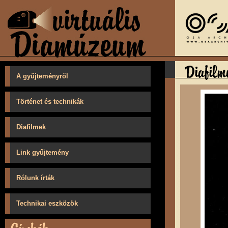
A gyűjteményről
Történet és technikák
Diafilmek
Link gyűjtemény
Rólunk írták
Technikai eszközök