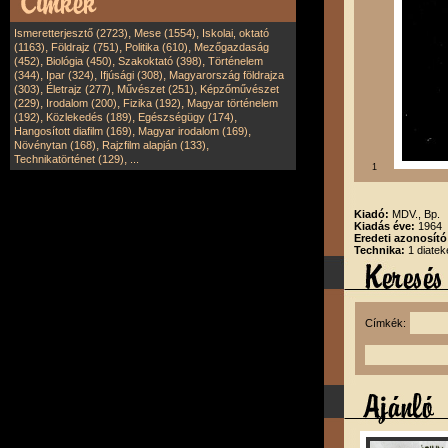
,
,
Ismeretterjesztő (2723)
Mese (1554)
Iskolai, oktató
,
,
,
(1163)
Földrajz (751)
Politika (610)
Mezőgazdaság
,
,
,
(452)
Biológia (450)
Szakoktató (398)
Történelem
,
,
,
(344)
Ipar (324)
Ifjúsági (308)
Magyarország földrajza
,
,
,
(303)
Életrajz (277)
Művészet (251)
Képzőművészet
,
,
,
(229)
Irodalom (200)
Fizika (192)
Magyar történelem
,
,
,
(192)
Közlekedés (189)
Egészségügy (174)
,
,
Hangosított diafilm (169)
Magyar irodalom (169)
,
,
Növénytan (168)
Rajzfilm alapján (133)
,
Technikatörténet (129)
...
1
Kiadó:
MDV., Bp.
Kiadás éve:
1964
Eredeti azonosít
Technika:
1 diatek
Címkék: