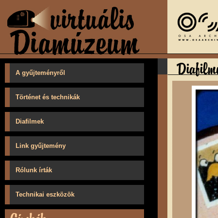
A gyűjteményről
Történet és technikák
Diafilmek
Link gyűjtemény
Rólunk írták
Technikai eszközök