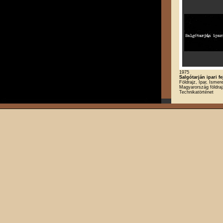
1975
Salgótarján ipari f
Földrajz, Ipar, Ismere
Magyarország földraj
Technikatörténet