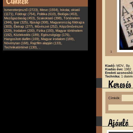
,
,
Ismeretterjesztő (2723)
Mese (1554)
Iskolai, oktató
,
,
,
,
(1171)
Földrajz (754)
Politika (610)
Biológia (453)
,
,
Mezőgazdaság (453)
Szakoktató (398)
Történelem
,
,
,
(344)
Ipar (325)
Ifjúsági (308)
Magyarország földrajza
,
,
,
(303)
Életrajz (277)
Művészet (252)
Képzőművészet
,
,
,
(229)
Irodalom (200)
Fizika (193)
Magyar történelem
,
,
,
(192)
Közlekedés (189)
Egészségügy (176)
,
,
Hangosított diafilm (169)
Magyar irodalom (169)
,
,
Növénytan (168)
Rajzfilm alapján (133)
,
Technikatörténet (130)
...
1
Kiadó:
MDV., Bp.
Kiadás éve:
1982
Eredeti azonosít
Technika:
1 diatek
Címkék: