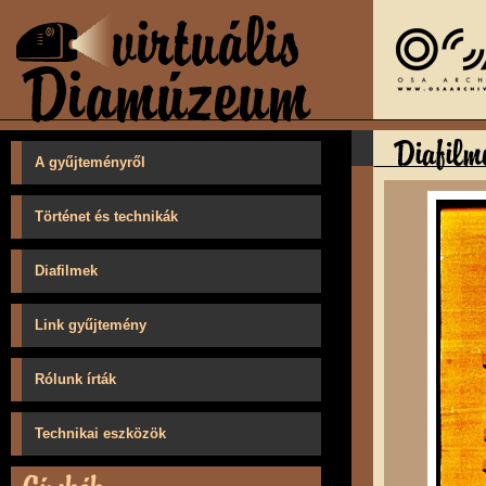
A gyűjteményről
Történet és technikák
Diafilmek
Link gyűjtemény
Rólunk írták
Technikai eszközök