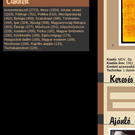
,
,
Ismeretterjesztő (2723)
Mese (1554)
Iskolai, oktató
,
,
,
(1163)
Földrajz (751)
Politika (610)
Mezőgazdaság
,
,
,
(452)
Biológia (450)
Szakoktató (398)
Történelem
,
,
,
(344)
Ipar (324)
Ifjúsági (308)
Magyarország földrajza
,
,
,
(303)
Életrajz (277)
Művészet (251)
Képzőművészet
,
,
,
(229)
Irodalom (200)
Fizika (192)
Magyar történelem
,
,
,
(192)
Közlekedés (189)
Egészségügy (174)
,
,
Hangosított diafilm (169)
Magyar irodalom (169)
,
,
Növénytan (168)
Rajzfilm alapján (133)
1
,
Technikatörténet (129)
...
Kiadó:
MDV., Bp.
Kiadás éve:
1961
Eredeti azonosít
Technika:
1 diatek