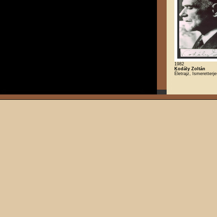
1982
Kodály Zoltán
Életrajz, Ismeretterj