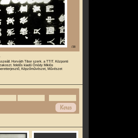
/38
a
sszeáll. Horváth Tibor szerk. a TTIT. Központi
akoszt. felelős kiadó Ónódy Miklós
eretterjesztő, Képzőművészet, Művészet