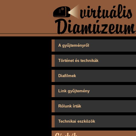
A gyűjteményről
Történet és technikák
Diafilmek
Link gyűjtemény
Rólunk írták
Technikai eszközök