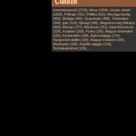
,
,
Ismeretterjesztő (2723)
Mese (1554)
Iskolai, oktató
,
,
,
(1163)
Földrajz (751)
Politika (610)
Mezőgazdaság
,
,
,
(452)
Biológia (450)
Szakoktató (398)
Történelem
,
,
,
(344)
Ipar (324)
Ifjúsági (308)
Magyarország földrajza
,
,
,
(303)
Életrajz (277)
Művészet (251)
Képzőművészet
,
,
,
(229)
Irodalom (200)
Fizika (192)
Magyar történelem
,
,
,
(192)
Közlekedés (189)
Egészségügy (174)
,
,
Hangosított diafilm (169)
Magyar irodalom (169)
,
,
Növénytan (168)
Rajzfilm alapján (133)
,
Technikatörténet (129)
...