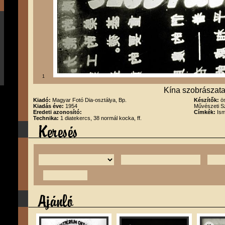
1
Kína szobrászat
Kiadó:
Magyar Fotó Dia-osztálya, Bp.
Készítők:
ö
Kiadás éve:
1954
Művészeti Sz
Eredeti azonosító:
Címkék:
Ism
Technika:
1 diatekercs, 38 normál kocka, ff.