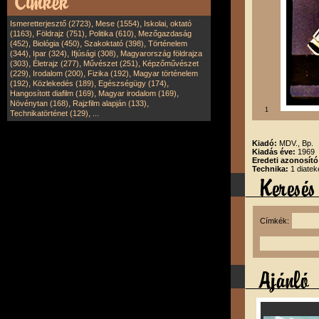
,
,
Ismeretterjesztő (2723)
Mese (1554)
Iskolai, oktató
,
,
,
(1163)
Földrajz (751)
Politika (610)
Mezőgazdaság
,
,
,
(452)
Biológia (450)
Szakoktató (398)
Történelem
,
,
,
(344)
Ipar (324)
Ifjúsági (308)
Magyarország földrajza
,
,
,
(303)
Életrajz (277)
Művészet (251)
Képzőművészet
,
,
,
(229)
Irodalom (200)
Fizika (192)
Magyar történelem
,
,
,
(192)
Közlekedés (189)
Egészségügy (174)
,
,
Hangosított diafilm (169)
Magyar irodalom (169)
,
,
Növénytan (168)
Rajzfilm alapján (133)
1
,
Technikatörténet (129)
...
Kiadó:
MDV., Bp.
Kiadás éve:
1969
Eredeti azonosít
Technika:
1 diatek
Címkék: