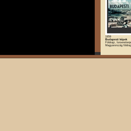
1959
Budapesti képek
Földrajz, Ismeretterj
Magyarország földra