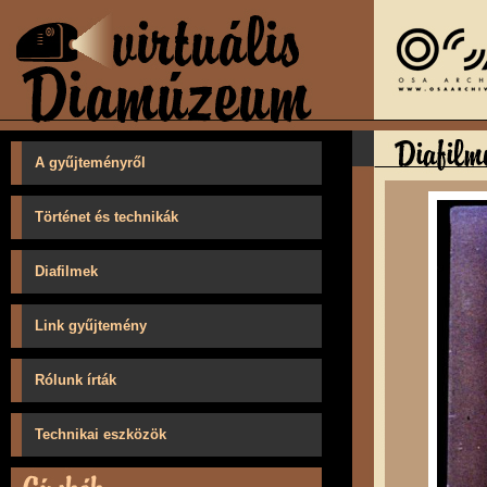
A gyűjteményről
Történet és technikák
Diafilmek
Link gyűjtemény
Rólunk írták
Technikai eszközök