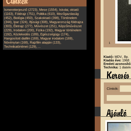
,
,
Ismeretterjesztő (2723)
Mese (1554)
Iskolai, oktató
,
,
,
(1163)
Földrajz (751)
Politika (610)
Mezőgazdaság
,
,
,
(452)
Biológia (450)
Szakoktató (398)
Történelem
,
,
,
(344)
Ipar (324)
Ifjúsági (308)
Magyarország földrajza
,
,
,
(303)
Életrajz (277)
Művészet (251)
Képzőművészet
,
,
,
(229)
Irodalom (200)
Fizika (192)
Magyar történelem
,
,
,
(192)
Közlekedés (189)
Egészségügy (174)
,
,
Hangosított diafilm (169)
Magyar irodalom (169)
,
,
Növénytan (168)
Rajzfilm alapján (133)
1
,
Technikatörténet (129)
...
Kiadó:
MDV., Bp.
Kiadás éve:
1968
Eredeti azonosít
Technika:
1 diatek
Címkék: