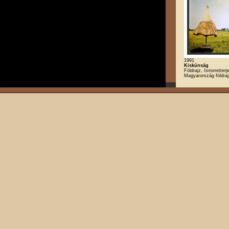
1991
Kiskúnság
Földrajz, Ismeretterj
Magyarország földra