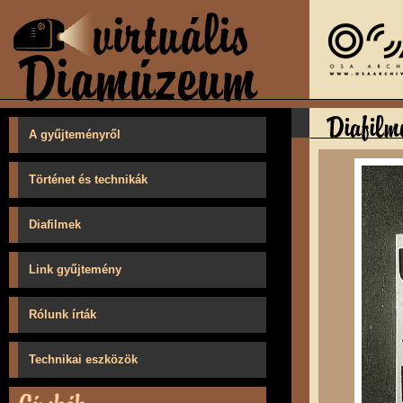
A gyűjteményről
Történet és technikák
Diafilmek
Link gyűjtemény
Rólunk írták
Technikai eszközök