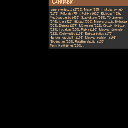
,
,
Ismeretterjesztő (2723)
Mese (1554)
Iskolai, oktató
,
,
,
,
(1171)
Földrajz (754)
Politika (610)
Biológia (453)
,
,
Mezőgazdaság (453)
Szakoktató (398)
Történelem
,
,
,
(344)
Ipar (325)
Ifjúsági (308)
Magyarország földrajza
,
,
,
(303)
Életrajz (277)
Művészet (252)
Képzőművészet
,
,
,
(229)
Irodalom (200)
Fizika (193)
Magyar történelem
,
,
,
(192)
Közlekedés (189)
Egészségügy (176)
,
,
Hangosított diafilm (169)
Magyar irodalom (169)
,
,
Növénytan (168)
Rajzfilm alapján (133)
,
Technikatörténet (130)
...