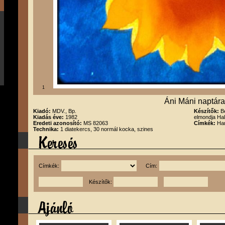
1
Áni Máni naptára
Kiadó:
MDV., Bp.
Készítők:
B
Kiadás éve:
1982
elmondja Hal
Eredeti azonosító:
MS 82063
Címkék:
Han
Technika:
1 diatekercs, 30 normál kocka, szines
Címkék:
Cím:
Készítők: