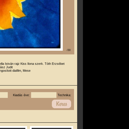
/30
ella István rajz Kiss Ilona szerk. Tóth Erzsébet
ász Judit
gosított diafilm, Mese
Kiadás éve:
Technika: