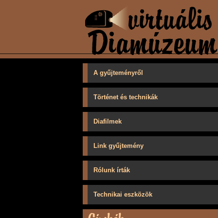
A gyűjteményről
Történet és technikák
Diafilmek
Link gyűjtemény
Rólunk írták
Technikai eszközök